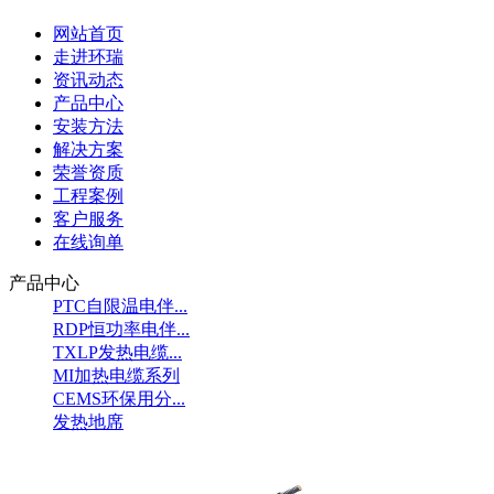
网站首页
走进环瑞
资讯动态
产品中心
安装方法
解决方案
荣誉资质
工程案例
客户服务
在线询单
产品中心
PTC自限温电伴...
RDP恒功率电伴...
TXLP发热电缆...
MI加热电缆系列
CEMS环保用分...
发热地席