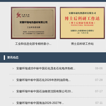
工业和信息化部专精特新小...
博士后科研工作站
资讯动态
安徽环瑞成功中标中国石化茂名石化电伴热框...
08
-
06
安徽环瑞中标中国石化2026年胜利油田电...
07
-
28
安徽环瑞中标中国石油物资沈阳有限公司20...
07
-
17
安徽环瑞中标中国海油2026-2027年...
07
-
11