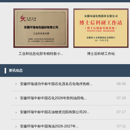
工业和信息化部专精特新小...
博士后科研工作站
资讯动态
安徽环瑞成功中标中国石化茂名石化电伴热框...
08
-
06
安徽环瑞中标中国石化2026年胜利油田电...
07
-
28
安徽环瑞中标中国石油物资沈阳有限公司20...
07
-
17
安徽环瑞中标中国海油2026-2027年...
07
-
11