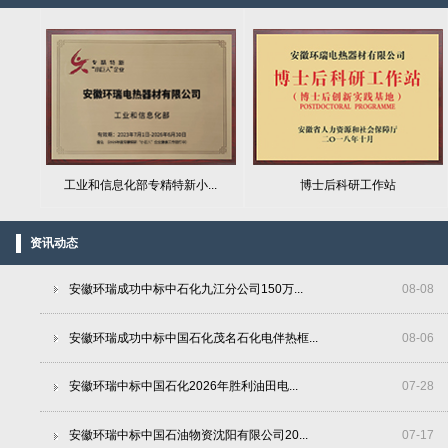
工业和信息化部专精特新小...
博士后科研工作站
资讯动态
安徽环瑞成功中标中石化九江分公司150万...
08
-
08
安徽环瑞成功中标中国石化茂名石化电伴热框...
08
-
06
安徽环瑞中标中国石化2026年胜利油田电...
07
-
28
安徽环瑞中标中国石油物资沈阳有限公司20...
07
-
17