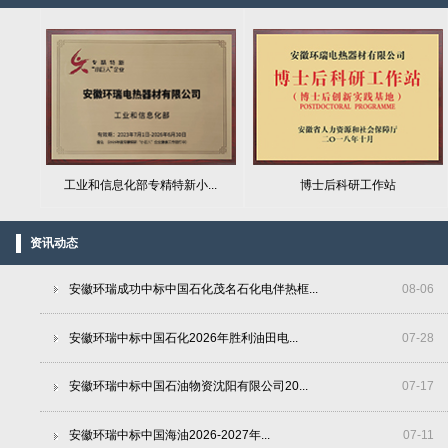
工业和信息化部专精特新小...
博士后科研工作站
资讯动态
安徽环瑞成功中标中国石化茂名石化电伴热框...
08
-
06
安徽环瑞中标中国石化2026年胜利油田电...
07
-
28
安徽环瑞中标中国石油物资沈阳有限公司20...
07
-
17
安徽环瑞中标中国海油2026-2027年...
07
-
11