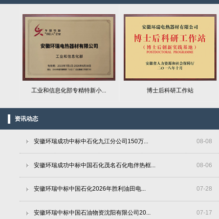
工业和信息化部专精特新小...
博士后科研工作站
资讯动态
安徽环瑞成功中标中石化九江分公司150万...
08
-
08
安徽环瑞成功中标中国石化茂名石化电伴热框...
08
-
06
安徽环瑞中标中国石化2026年胜利油田电...
07
-
28
安徽环瑞中标中国石油物资沈阳有限公司20...
07
-
17