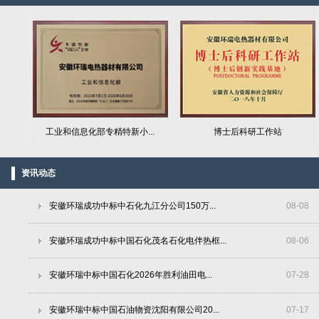
工业和信息化部专精特新小...
博士后科研工作站
资讯动态
安徽环瑞成功中标中石化九江分公司150万...
08
-
08
安徽环瑞成功中标中国石化茂名石化电伴热框...
08
-
06
安徽环瑞中标中国石化2026年胜利油田电...
07
-
28
安徽环瑞中标中国石油物资沈阳有限公司20...
07
-
17