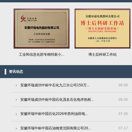
工业和信息化部专精特新小...
博士后科研工作站
资讯动态
安徽环瑞成功中标中石化九江分公司150万...
08
-
08
安徽环瑞成功中标中国石化茂名石化电伴热框...
08
-
06
安徽环瑞中标中国石化2026年胜利油田电...
07
-
28
安徽环瑞中标中国石油物资沈阳有限公司20...
07
-
17