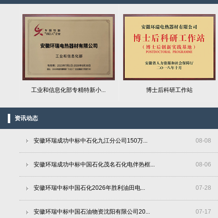
工业和信息化部专精特新小...
博士后科研工作站
资讯动态
安徽环瑞成功中标中石化九江分公司150万...
08
-
08
安徽环瑞成功中标中国石化茂名石化电伴热框...
08
-
06
安徽环瑞中标中国石化2026年胜利油田电...
07
-
28
安徽环瑞中标中国石油物资沈阳有限公司20...
07
-
17