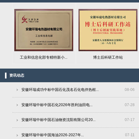
工业和信息化部专精特新小...
博士后科研工作站
资讯动态
安徽环瑞成功中标中国石化茂名石化电伴热框...
08
-
06
安徽环瑞中标中国石化2026年胜利油田电...
07
-
28
安徽环瑞中标中国石油物资沈阳有限公司20...
07
-
17
安徽环瑞中标中国海油2026-2027年...
07
-
11